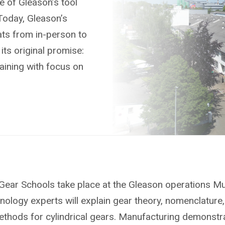
e of Gleason’s tool
Today, Gleason’s
ats from in-person to
o its original promise:
aining with focus on
 Gear Schools take place at the Gleason operations 
ology experts will explain gear theory, nomenclature,
thods for cylindrical gears. Manufacturing demonstr