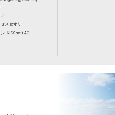
語
ック
ロセスセオリー
 KISSsoft AG