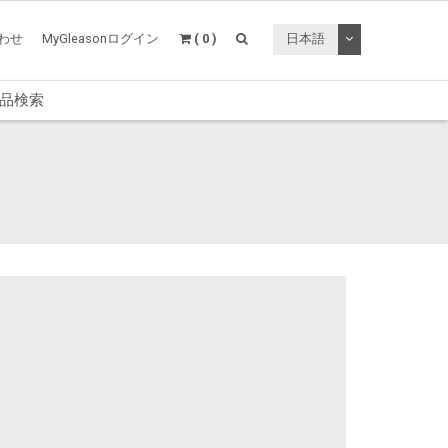
トグルドロップ
わせ
MyGleasonログイン
( 0 )
日本語
品検索