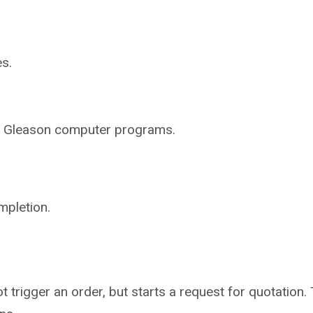
s.
ng Gleason computer programs.
mpletion.
not trigger an order, but starts a request for quotati