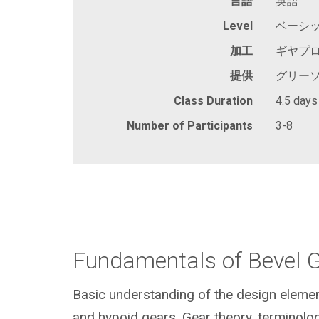
言語
英語
Level
ベーシッ
加工
ギヤプ
提供
グリー
Class Duration
4.5 days
Number of Participants
3-8
Fundamentals of Bevel 
Basic understanding of the design elemen
and hypoid gears. Gear theory, terminolog