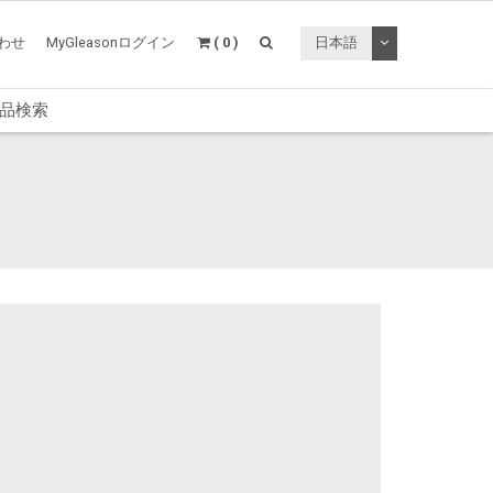
トグルドロップ
わせ
MyGleasonログイン
( 0 )
日本語
品検索