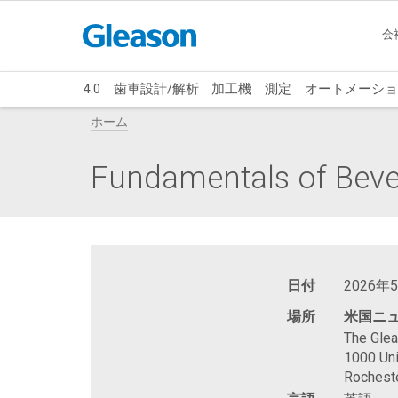
会
4.0
歯車設計/解析
加工機
測定
オートメーショ
ホーム
Fundamentals of Beve
日付
2026年
場所
米国ニ
The Gle
1000 Uni
Rochest