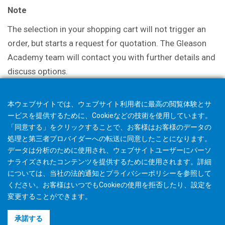
Note
The selection in your shopping cart will not trigger an
order, but starts a request for quotation. The Gleason
Academy team will contact you with further details and
discuss options.
本ウェブサイトでは、ウェブサイト利用者に最高の閲覧体験とサ
ービスを提供するために、Cookieなどの技術を使用しています。
「同意する」をクリックすることで、お客様はお客様のデータの
処理と第三者プロバイダーへの転送に同意したことになります。
データは分析のために使用され、ウェブサイトユーザーにパーソ
ナライズされたコンテンツを提供するために使用されます。詳細
については、当社の
法的通知
と
プライバシーポリシー
を参照して
ください。お客様はいつでもCookieの使用を
拒否
したり、
設定
を
変更することができます。
©2026 Gleason Corporation
承諾する
利用規約
Cookieポリシー
プライバシーポリシー
CVD Policy