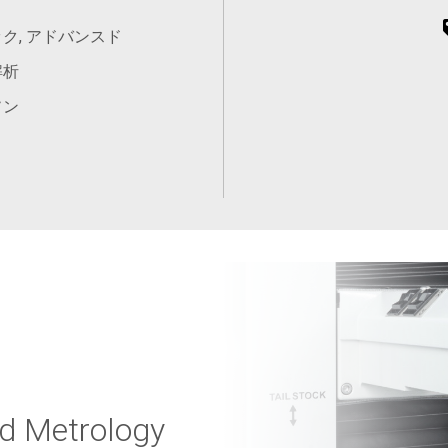
ク, アドバンスド
解析
ソン
nd Metrology