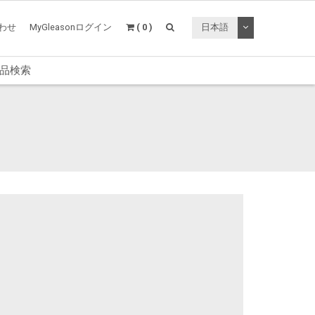
トグルドロップ
わせ
MyGleasonログイン
( 0 )
日本語
品検索