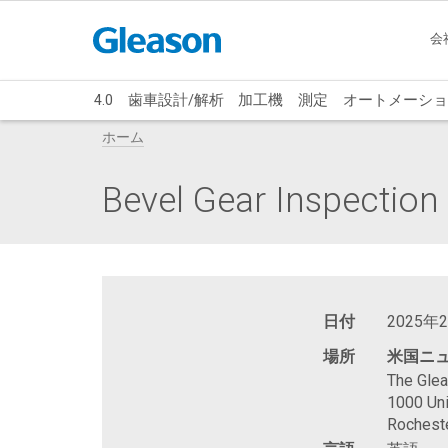
会
4.0
歯車設計/解析
加工機
測定
オートメーショ
ホーム
Bevel Gear Inspection
日付
2025年
場所
米国ニ
The Gle
1000 Uni
Rochest