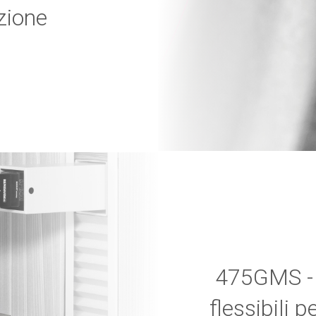
ezione
475GMS - 
flessibili p