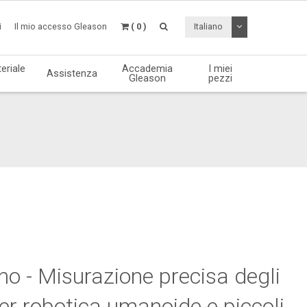
Attiva / disattiv
i
Il mio accesso Gleason
( 0 )
Italiano
eriale
Accademia
I miei
Assistenza
Gleason
pezzi
 - Misurazione precisa degli
er robotica umanoide e piccoli