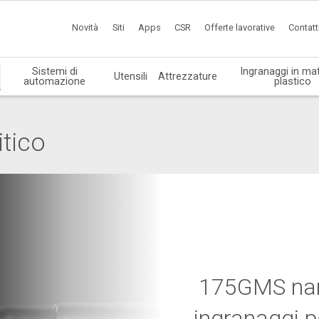
Novità
Siti
Apps
CSR
Offerte lavorative
Contatt
Sistemi di
Ingranaggi in mat
Utensili
Attrezzature
automazione
plastico
tico
175GMS nano
ingranaggi p