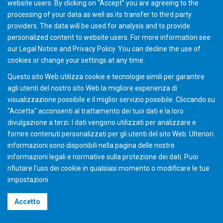
website users. By clicking on “Accept” you are agreeing to the
processing of your data as well as its transfer to third party
providers. The data will be used for analysis and to provide
Inviateci una email
personalized content to website users. For more information see
our
Legal Notice
and
Privacy Policy
. You can
decline
the use of
cookies or change your
settings
at any time.
Questo sito Web utilizza cookie e tecnologie simili per garantire
agli utenti del nostro sito Web la migliore esperienza di
visualizzazione possibile e il miglior servizio possibile. Cliccando su
"Accetta" acconsenti al ​​trattamento dei tuoi dati e la loro
divulgazione a terzi. I dati vengono utilizzati per analizzare e
fornire contenuti personalizzati per gli utenti del sito Web. Ulteriori
informazioni sono disponibili nella pagina delle nostre
informazioni legali e normative sulla protezione dei dati. Puoi
rifiutare l'uso dei cookie in qualsiasi momento o modificare le tue
impostazioni
©2026 Gleason Corporation
Accetto
Condizioni di vendita
Policy dei Cookie
Privacy Policy
CVD Policy
Informazioni sul gruppo