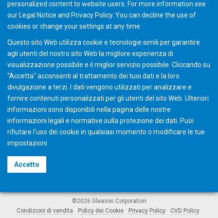
personalized content to website users. For more information see
our
Legal Notice
and
Privacy Policy
. You can
decline
the use of
cookies or change your
settings
at any time.
Quando le cose si fanno difficili
Soluzioni complete
Questo sito Web utilizza cookie e tecnologie simili per garantire
per una fantastica esperienza in qualità di consumatore
agli utenti del nostro sito Web la migliore esperienza di
Siamo dalla tua parte – con consigli e supporto.
visualizzazione possibile e il miglior servizio possibile. Cliccando su
"Accetta" acconsenti al ​​trattamento dei tuoi dati e la loro
divulgazione a terzi. I dati vengono utilizzati per analizzare e
fornire contenuti personalizzati per gli utenti del sito Web. Ulteriori
informazioni sono disponibili nella pagina delle nostre
informazioni legali e normative sulla protezione dei dati. Puoi
rifiutare l'uso dei cookie in qualsiasi momento o modificare le tue
impostazioni
Accetto
©2026 Gleason Corporation
Condizioni di vendita
Policy dei Cookie
Privacy Policy
CVD Policy