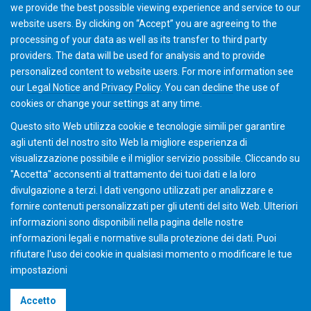
we provide the best possible viewing experience and service to our
website users. By clicking on “Accept” you are agreeing to the
processing of your data as well as its transfer to third party
providers. The data will be used for analysis and to provide
Inviateci una email
personalized content to website users. For more information see
our
Legal Notice
and
Privacy Policy
. You can
decline
the use of
cookies or change your
settings
at any time.
Questo sito Web utilizza cookie e tecnologie simili per garantire
agli utenti del nostro sito Web la migliore esperienza di
visualizzazione possibile e il miglior servizio possibile. Cliccando su
"Accetta" acconsenti al ​​trattamento dei tuoi dati e la loro
divulgazione a terzi. I dati vengono utilizzati per analizzare e
fornire contenuti personalizzati per gli utenti del sito Web. Ulteriori
informazioni sono disponibili nella pagina delle nostre
informazioni legali e normative sulla protezione dei dati. Puoi
rifiutare l'uso dei cookie in qualsiasi momento o modificare le tue
impostazioni
©2026 Gleason Corporation
Accetto
Condizioni di vendita
Policy dei Cookie
Privacy Policy
CVD Policy