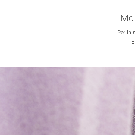
Mol
Per la 
o