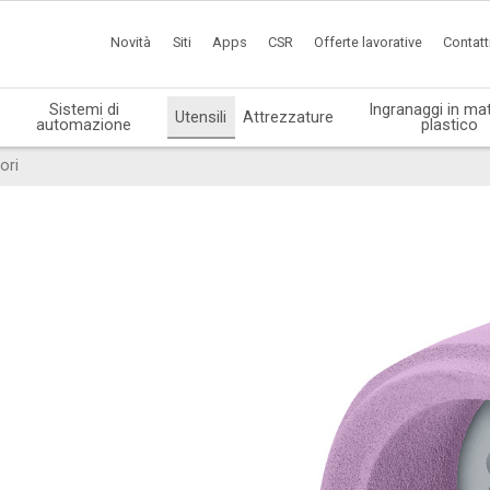
Novità
Siti
Apps
CSR
Offerte lavorative
Contatt
Sistemi di
Ingranaggi in mat
Utensili
Attrezzature
automazione
plastico
ori