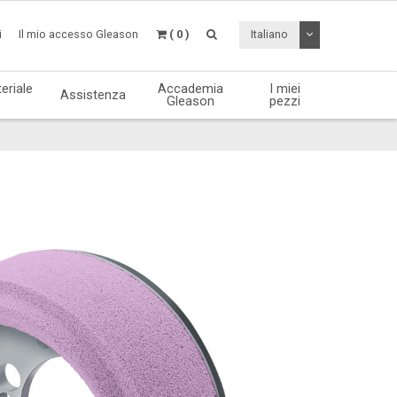
Attiva / disattiv
i
Il mio accesso Gleason
( 0 )
Italiano
eriale
Accademia
I miei
Assistenza
Gleason
pezzi