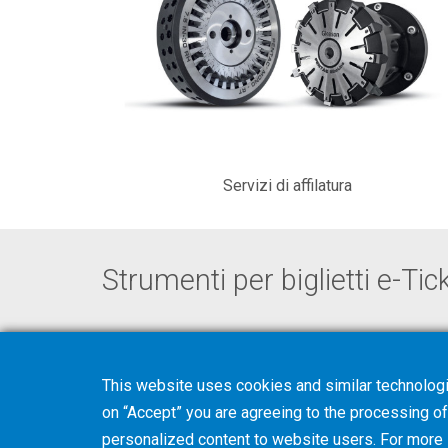
Servizi di affilatura
Strumenti per biglietti e-Tic
This website uses cookies and similar technologi
Inviateci una email
on “Accept” you are agreeing to the processing of 
personalized content to website users. For more