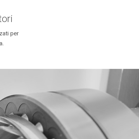
tori
zati per
a.