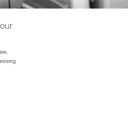
our
aw,
ressing