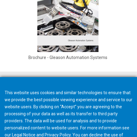
Brochure - Gleason Automation Systems
Preventivo rapido
This website uses cookies and similar technologies to ensure that
we provide the best possible viewing experience and service to our
website users. By clicking on “Accept” you are agreeing to the
processing of your data as well as its transfer to third party
providers. The data will be used for analysis and to provide
Inviateci una email
personalized content to website users. For more information see
our
Legal Notice
and
Privacy Policy
. You can
decline
the use of