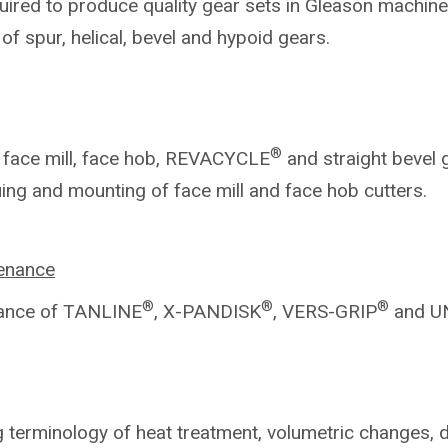
uired to produce quality gear sets in Gleason machine
of spur, helical, bevel and hypoid gears.
®
n
face mill, face hob, REVACYCLE
and
straight bevel 
uing and mounting of face mill and
face hob cutters.
enance
®
®
®
nance of TANLINE
, X-PANDISK
, VERS-GRIP
and U
 terminology of heat treatment, volumetric changes, d