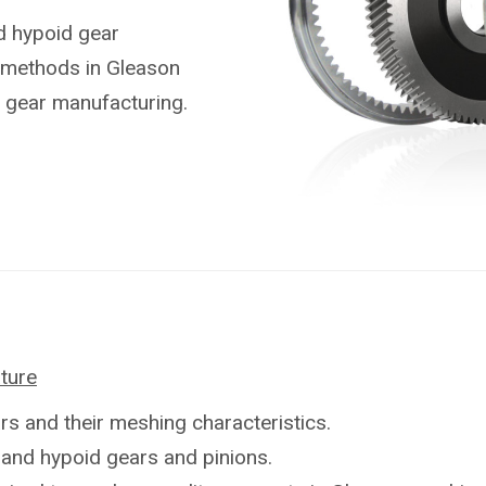
nd hypoid gear
g methods in Gleason
 gear manufacturing.
ture
ars and their meshing characteristics.
 and hypoid gears and pinions.