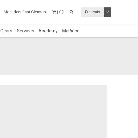
Utiliser le menu 
Mon identifiant Gleason
( 0 )
Français
c Gears
Services
Academy
MaPièce