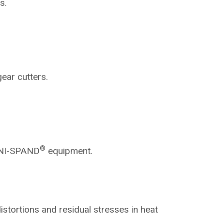
s.
gear cutters.
®
NI-SPAND
equipment.
istortions and residual stresses in heat