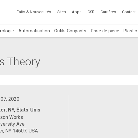
Faits & Nouveautés
Sites
Apps
CSR
Carrières
Contact
rologie
Automatisation
Outils Coupants
Prise de pièce
Plasti
ss Theory
 07, 2020
er, NY, États-Unis
ason Works
versity Ave.
er, NY 14607, USA