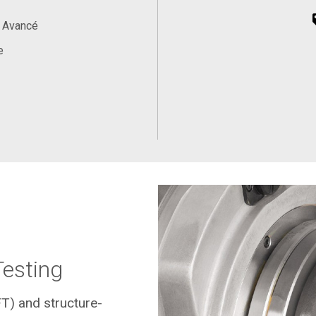
, Avancé
e
Testing
FT) and structure-