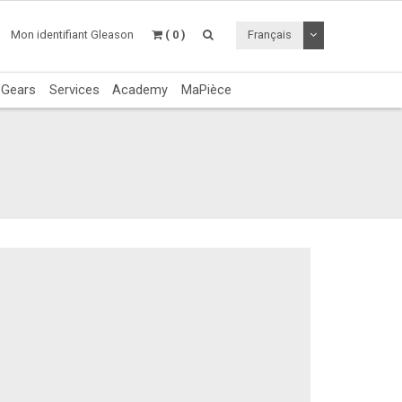
Utiliser le menu 
Mon identifiant Gleason
( 0 )
Français
c Gears
Services
Academy
MaPièce