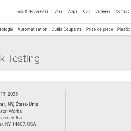
Faits & Nouveautés
Sites
Apps
CSR
Carrières
Contact
rologie
Automatisation
Outils Coupants
Prise de pièce
Plasti
k Testing
 13, 2026
er, NY, États-Unis
ason Works
versity Ave.
er, NY 14607, USA