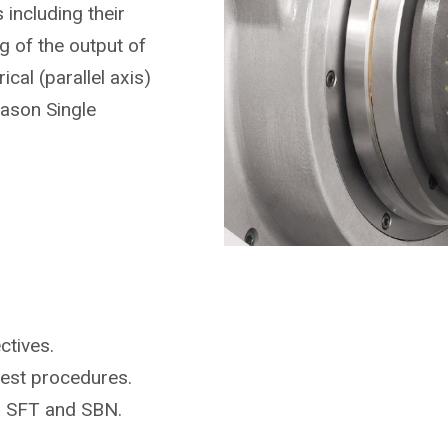
including their
 of the output of
ical (parallel axis)
eason Single
ctives.
test procedures.
r SFT and SBN.