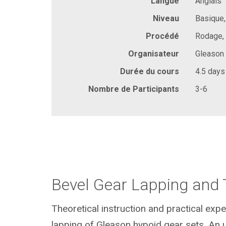
Langue
Anglais
Niveau
Basique
Procédé
Rodage,
Organisateur
Gleason
Durée du cours
4.5 days
Nombre de Participants
3-6
Bevel Gear Lapping and 
Theoretical instruction and practical expe
lapping of Gleason hypoid gear sets. An 