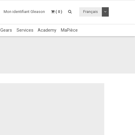
Utiliser le menu 
Mon identifiant Gleason
( 0 )
Français
c Gears
Services
Academy
MaPièce