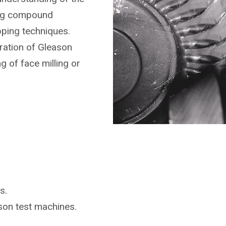
ing compound
pping techniques.
ration of Gleason
g of face milling or
s.
ason
test machines.