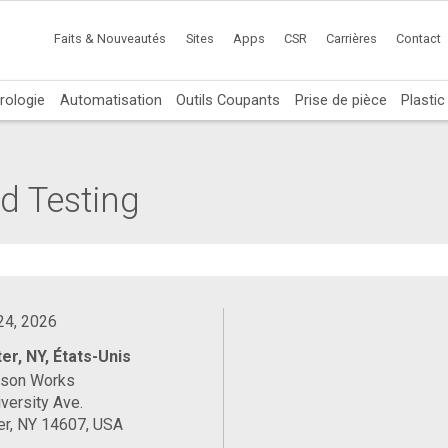
Faits & Nouveautés
Sites
Apps
CSR
Carrières
Contact
rologie
Automatisation
Outils Coupants
Prise de pièce
Plasti
d Testing
 24, 2026
er, NY, États-Unis
ason Works
versity Ave.
er, NY 14607, USA