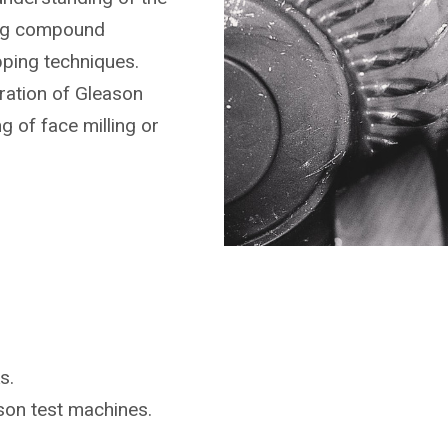
ing compound
pping techniques.
ration of Gleason
g of face milling or
s.
ason
test machines.