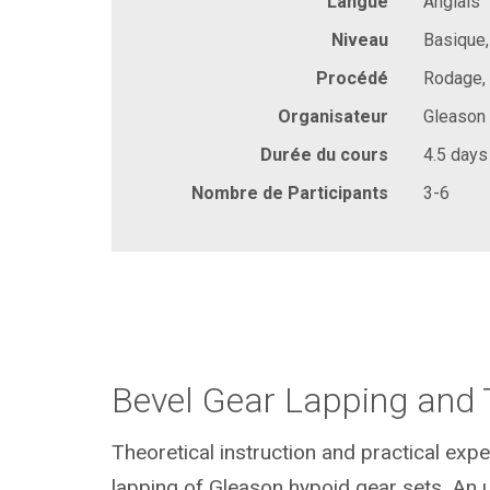
Langue
Anglais
Niveau
Basique
Procédé
Rodage,
Organisateur
Gleason
Durée du cours
4.5 days
Nombre de Participants
3-6
Bevel Gear Lapping and 
Theoretical instruction and practical expe
lapping of Gleason hypoid gear sets. An 