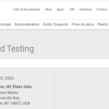
Faits & Nouveautés
Sites
Apps
CSR
Carrières
Contact
rologie
Automatisation
Outils Coupants
Prise de pièce
Plasti
d Testing
 22, 2022
er, NY, États-Unis
ason Works
versity Ave.
er, NY 14607, USA