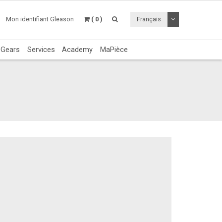
Utiliser le menu 
Mon identifiant Gleason
( 0 )
Français
c Gears
Services
Academy
MaPièce