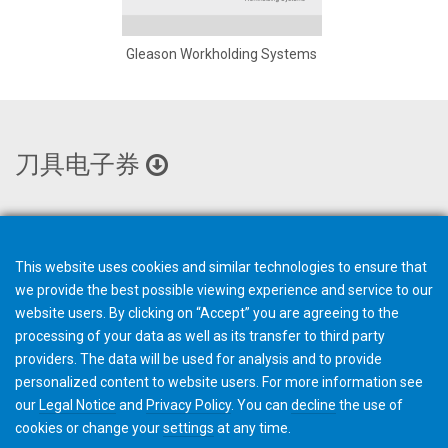
Gleason Workholding Systems
刀具电子券
This website uses cookies and similar technologies to ensure that
we provide the best possible viewing experience and service to our
website users. By clicking on “Accept” you are agreeing to the
processing of your data as well as its transfer to third party
providers. The data will be used for analysis and to provide
personalized content to website users. For more information see
our
Legal Notice
and
Privacy Policy
. You can
decline
the use of
cookies or change your
settings
at any time.