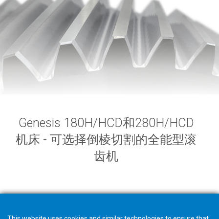
Genesis 180H/HCD和280H/HCD
机床 - 可选择倒棱切割的全能型滚
齿机
This website uses cookies and similar technologies to ensure that