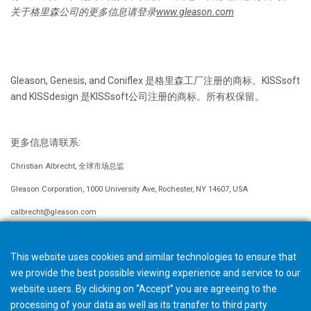
关于格里森公司的更多信息请登录
www.gleason.com
Gleason, Genesis, and Coniflex 是格里森工厂注册的商标。KISSsoft
and KISSdesign 是KISSsoft公司注册的商标。所有权保留。
更多信息请联系:
Christian Albrecht, 全球市场总监
Gleason Corporation, 1000 University Ave, Rochester, NY 14607, USA
calbrecht@gleason.com
This website uses cookies and similar technologies to ensure that
we provide the best possible viewing experience and service to our
website users. By clicking on “Accept” you are agreeing to the
processing of your data as well as its transfer to third party