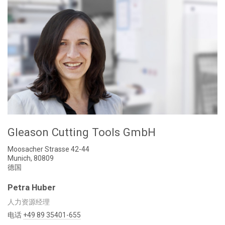
Gleason Cutting Tools GmbH
Moosacher Strasse 42-44
Munich, 80809
德国
Petra Huber
人力资源经理
电话
+49 89 35401-655