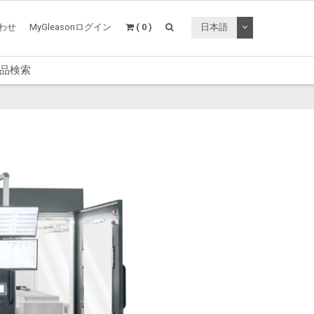
トグルドロップ
わせ
MyGleasonログイン
( 0 )
日本語
品検索