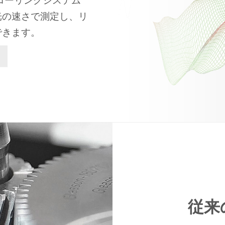
ローリングシステム
光の速さで測定し、リ
できます。
従来