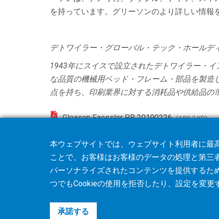
を持っています。グリーソンのより詳しい情報
デトワイラー・グローバル・テック・ホールデ
1943
年にスイスで設立されたデトワイラー・イ
な品質の機械用ベッド・フレーム・部品を製造
点を持ち、印刷業界に対する消耗品や供給品の
Gleason Faessler PR 20190226
(180.2 KB)
本ウェブサイトでは、ウェブサイト利用者に最高
ことで、お客様はお客様のデータの処理と第三
パーソナライズされたコンテンツを提供するた
つでもCookieの使用を
拒否
したり、
設定
を変更
承諾する