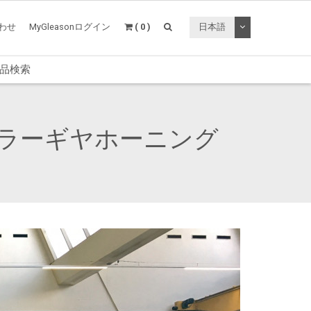
トグルドロップ
わせ
MyGleasonログイン
( 0 )
日本語
品検索
ラーギヤホーニング