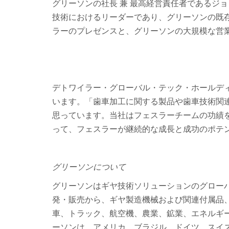
グリーソンの社長 兼 最高経営責任者であるジ
技術におけるリーダーであり、グリーソンの既
ラーのプレゼンスと、グリーソンの大規模な営
デトワイラー・グローバル・テック・ホールディング（D
います。「歯車加工に関する製品や歯車技術関
思っています。当社はフェスラーチームの功績
って、フェスラーが継続的な成長と成功のポテ
グリーソン
について
グリーソンはギヤ技術ソリューションのグロー
発・販売から、ギヤ製造機械および関連付属品
車、トラック、航空機、農業、鉱業、エネルギ
ーソンは、アメリカ、ブラジル、ドイツ、スイ