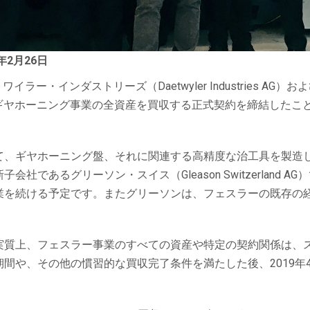
年
2
月
26
日
、デトワイラー・インダストリーズ（Daetwyler Industries A
ェスラーギヤホーニング事業の全資産を買収する正式契約を締結した
て、ギヤホーニング盤、それに関連する高精度な治工具を製造し
であるグリーソン・スイス（Gleason Switzerland
業を続ける予定です。またグリーソンは、フェスラーの既存の
実質上、フェスラー事業のすべての資産や特定の契約関係は、
間や、その他の慣習的な買収完了条件を満たした後、2019年