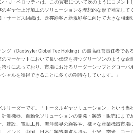
ョン・J・ペロッティは、この買収について次のようにコメン
存のギヤ仕上げ加工のソリューションを理想的な形で補完して
業・サービス組織は、既存顧客と新規顧客に向けて大きな相乗
aetwyler Global Tec Holding）の最高経営責
連のマーケットにおいて長い伝統を持つグリーソンのような企
を誇りに思っており、市場におけるリーダーシップとグローバ
ンシャルを獲得できることに多くの期待をしています。」
バルリーダーです。「トータルギヤソリューション」という当
、計測機器、自動化ソリューションの開発・製造・販売にまで
ー、建設、電動工具、海洋業界の顧客や、様々な産業機器市場
ス、インド、中国、日本に製造拠点を持ち、北米、南米、ヨー