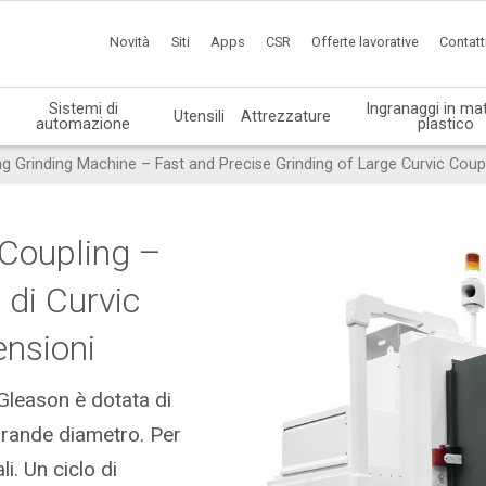
Novità
Siti
Apps
CSR
Offerte lavorative
Contatt
Sistemi di
Ingranaggi in mat
Utensili
Attrezzature
automazione
plastico
ng Grinding Machine – Fast and Precise Grinding of Large Curvic Coup
 Coupling –
 di Curvic
ensioni
Gleason è dotata di
grande diametro. Per
li. Un ciclo di