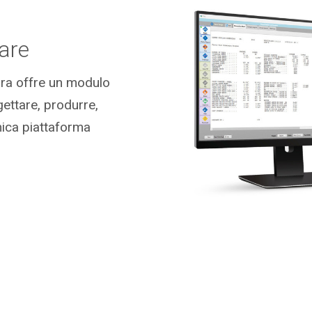
are
ora offre un modulo
gettare, produrre,
nica piattaforma