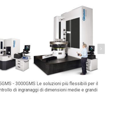
5GMS - 3000GMS Le soluzioni più flessibili per il
GEMS - La
ntrollo di ingranaggi di dimensioni medie e grandi
progettaz