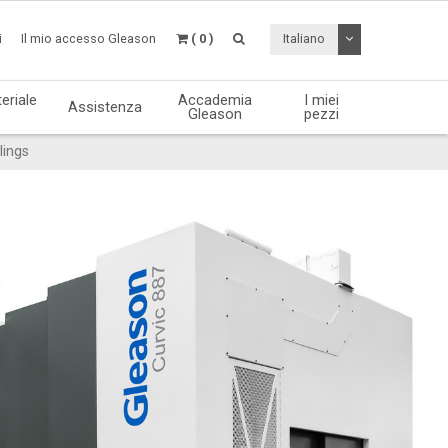
Attiva / disattiv
i
Il mio accesso Gleason
( 0 )
Italiano
eriale
Accademia
I miei
Assistenza
Gleason
pezzi
lings