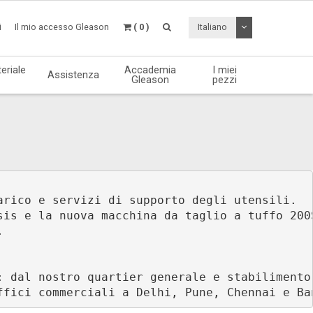
Attiva / disattiv
i
Il mio accesso Gleason
( 0 )
Italiano
eriale
Accademia
I miei
Assistenza
Gleason
pezzi
arico e servizi di supporto degli utensili. 
sis e la nuova macchina da taglio a tuffo 200


: dal nostro quartier generale e stabilimento
ffici commerciali a Delhi, Pune, Chennai e Ba