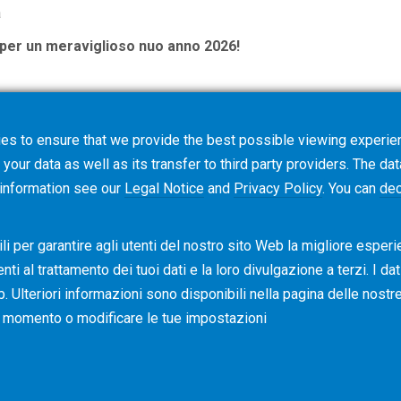
a
i per un meraviglioso nuo anno 2026!
es to ensure that we provide the best possible viewing experien
your data as well as its transfer to third party providers. The dat
 information see our
Legal Notice
and
Privacy Policy
. You can
dec
i per garantire agli utenti del nostro sito Web la migliore esperi
i al ​​trattamento dei tuoi dati e la loro divulgazione a terzi. I da
b. Ulteriori informazioni sono disponibili nella pagina delle nost
asi momento o modificare le tue impostazioni
Condizioni di vendita
Policy dei Co