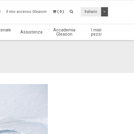
Attiva / disattiv
i
Il mio accesso Gleason
( 0 )
Italiano
eriale
Accademia
I miei
Assistenza
Gleason
pezzi