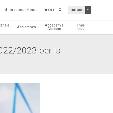
Attiva / disattiv
i
Il mio accesso Gleason
( 0 )
Italiano
eriale
Accademia
I miei
Assistenza
Gleason
pezzi
2022/2023 per la