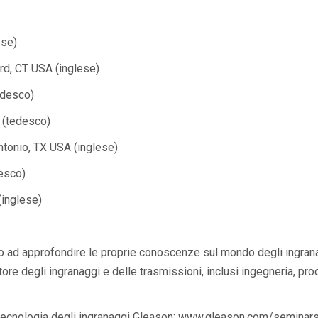
ese)
rd, CT USA (inglese)
edesco)
 (tedesco)
ntonio, TX USA (inglese)
esco)
(inglese)
to ad approfondire le proprie conoscenze sul mondo degli ingranag
ore degli ingranaggi e delle trasmissioni, inclusi ingegneria, pr
tecnologia degli ingranaggi Gleason:
www.gleason.com/seminar