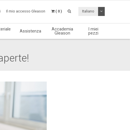
Attiva / disattiv
i
Il mio accesso Gleason
( 0 )
Italiano
eriale
Accademia
I miei
Assistenza
Gleason
pezzi
aperte!