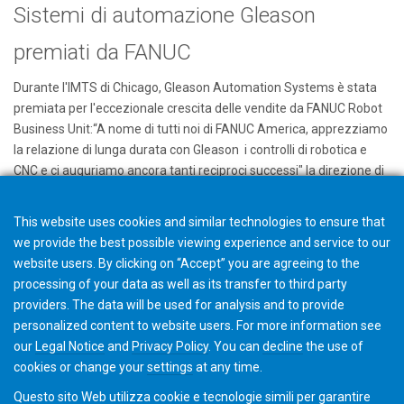
Sistemi di automazione Gleason
premiati da FANUC
Durante l'IMTS di Chicago, Gleason Automation Systems è stata
premiata per l'eccezionale crescita delle vendite da FANUC Robot
Business Unit:“A nome di tutti noi di FANUC America, apprezziamo
la relazione di lunga durata con Gleason i controlli di robotica e
CNC e ci auguriamo ancora tanti reciproci successi" la direzione di
Gleason Automation Systems ha accettato il premio di persona -
grazie FANUC.
This website uses cookies and similar technologies to ensure that
www.gleason.com/gas
we provide the best possible viewing experience and service to our
website users. By clicking on “Accept” you are agreeing to the
processing of your data as well as its transfer to third party
providers. The data will be used for analysis and to provide
personalized content to website users. For more information see
our
Legal Notice
and
Privacy Policy
. You can
decline
the use of
cookies or change your
settings
at any time.
Questo sito Web utilizza cookie e tecnologie simili per garantire