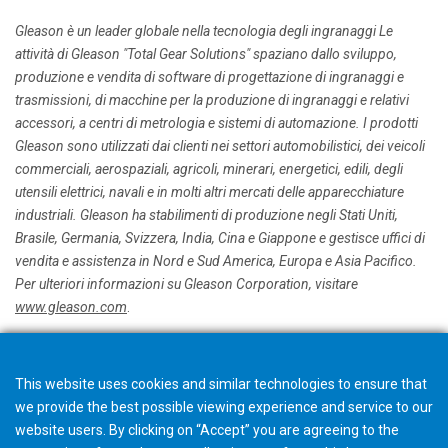
Gleason è un leader globale nella tecnologia degli ingranaggi Le
attività di Gleason "Total Gear Solutions" spaziano dallo sviluppo,
produzione e vendita di software di progettazione di ingranaggi e
trasmissioni, di macchine per la produzione di ingranaggi e relativi
accessori, a centri di metrologia e sistemi di automazione. I prodotti
Gleason sono utilizzati dai clienti nei settori automobilistici, dei veicoli
commerciali, aerospaziali, agricoli, minerari, energetici, edili, degli
utensili elettrici, navali e in molti altri mercati delle apparecchiature
industriali. Gleason ha stabilimenti di produzione negli Stati Uniti,
Brasile, Germania, Svizzera, India, Cina e Giappone e gestisce uffici di
vendita e assistenza in Nord e Sud America, Europa e Asia Pacifico.
Per ulteriori informazioni su Gleason Corporation, visitare
www.gleason.com
.
Per ulteriori informazioni contattare:
This website uses cookies and similar technologies to ensure that
Christian Albrecht, Director Global Marketing
we provide the best possible viewing experience and service to our
website users. By clicking on “Accept” you are agreeing to the
Gleason Corporation