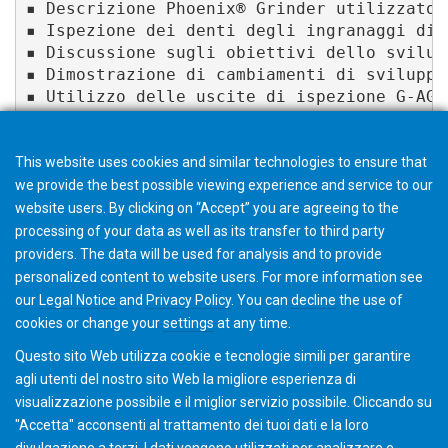
▪ Descrizione Phoenix® Grinder utilizzato.

▪ Ispezione dei denti degli ingranaggi di t
▪ Discussione sugli obiettivi dello svilup
▪ Dimostrazione di cambiamenti di sviluppo.
▪ Utilizzo delle uscite di ispezione G-AGE
▪ Considerazioni sulla produzione di ingra
▪ Considerazioni speciali su finitura, mat
This website uses cookies and similar technologies to ensure that
we provide the best possible viewing experience and service to our
website users. By clicking on “Accept” you are agreeing to the
processing of your data as well as its transfer to third party
providers. The data will be used for analysis and to provide
personalized content to website users. For more information see
A completamento del corso viene rilasciato un
our
Legal Notice
and
Privacy Policy
. You can
decline
the use of
certificato con esito positivo.
cookies or change your
settings
at any time.
Questo sito Web utilizza cookie e tecnologie simili per garantire
agli utenti del nostro sito Web la migliore esperienza di
visualizzazione possibile e il miglior servizio possibile. Cliccando su
"Accetta" acconsenti al ​​trattamento dei tuoi dati e la loro