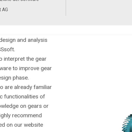
t AG
gi cilindrici
understand the
 design and analysis
ISSsoft.
o interpret the gear
tware to improve gear
design phase.
o are already familiar
c functionalities of
nowledge on gears or
highly recommend
ted on our website