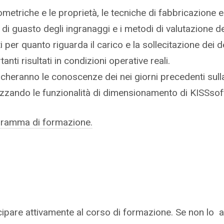
sito web prima della
metriche e le proprietà, le tecniche di fabbricazione e 
di guasto degli ingranaggi e i metodi di valutazione d
 per quanto riguarda il carico e la sollecitazione dei den
tanti risultati in condizioni operative reali.
licheranno le conoscenze dei nei giorni precedenti sull
lizzando le funzionalità di dimensionamento di KISSsof
gramma di formazione.
pare attivamente al corso di formazione. Se non lo ave