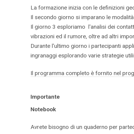
tutorial di KISSsoft pubblicati sul nostro 
La formazione inizia con le definizioni geo
formazione
Il secondo giorno si imparano le modalità 
Il giorno 3 esploriamo l'analisi dei contatti
vibrazioni ed il rumore, oltre ad altri impor
Durante l'ultimo giorno i partecipanti app
ingranaggi esplorando varie strategie uti
Il programma completo è fornito nel pro
Importante
Notebook
Avrete bisogno di un quaderno per parteci