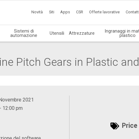
Novità
Siti
Apps
CSR
Offerte lavorative
Contatt
Sistemi di
Ingranaggi in mat
Utensili
Attrezzature
automazione
plastico
ine Pitch Gears in Plastic and
, Novembre 2021
- 12:00 pm
Price 
zione del software