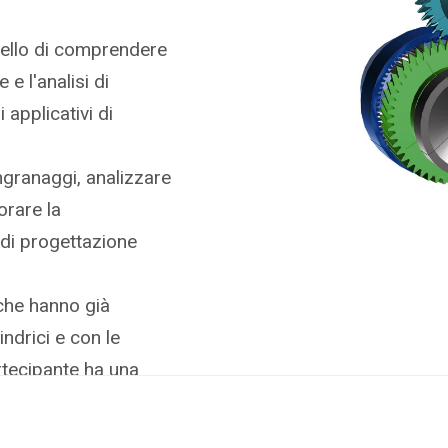
quello di comprendere
e l'analisi di
 applicativi di
ingranaggi, analizzare
orare la
 di progettazione
che hanno già
indrici e con le
rtecipante ha una
usi e dell'interfaccia
 di consultare i