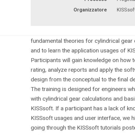
Progettazione, analisi e
Organizzatore
KISSsof
ottimizzazione di ingranag
The objective of the 4-day training is to 
fundamental theories for cylindrical gear
and to learn the application usages of K
Participants will gain knowledge on how t
rating, analyze reports and apply the sof
design from the conceptual to the final 
The training is designed for engineers wh
with cylindrical gear calculations and basi
KISSsoft. If a participant has a lack of k
KISSsoft usages and user interface, we 
going through the KISSsoft tutorials pos