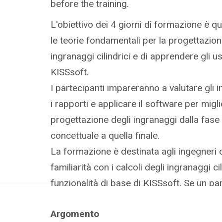
before the training.
L'obiettivo dei 4 giorni di formazione è 
le teorie fondamentali per la progettazione 
ingranaggi cilindrici e di apprendere gli usi
KISSsoft.
I partecipanti impareranno a valutare gli 
i rapporti e applicare il software per migli
progettazione degli ingranaggi dalla fase
concettuale a quella finale.
La formazione è destinata agli ingegneri 
familiarità con i calcoli degli ingranaggi cil
funzionalità di base di KISSsoft. Se un pa
scarsa conoscenza degli ingranaggi, degli 
Argomento
utente di KISSsoft, consigliamo vivamente