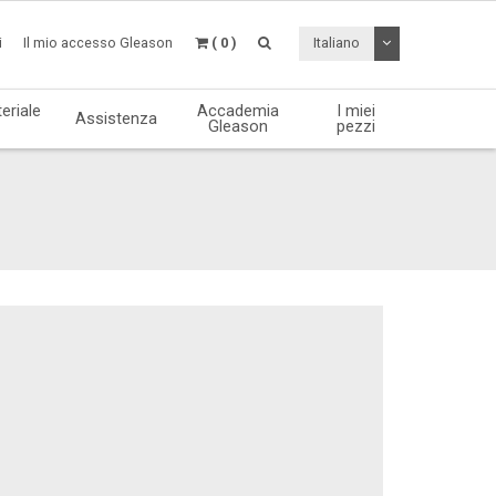
Attiva / disattiv
i
Il mio accesso Gleason
( 0 )
Italiano
eriale
Accademia
I miei
Assistenza
Gleason
pezzi