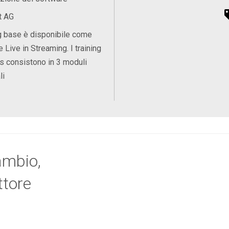
t AG
ing base è disponibile come
 Live in Streaming. I training
s consistono in 3 moduli
li
ambio,
ttore