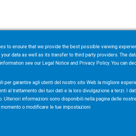
es to ensure that we provide the best possible viewing experien
tware Requirements
your data as well as its transfer to third party providers. The dat
 information see our
Legal Notice
and
Privacy Policy
. You can
dec
i per garantire agli utenti del nostro sito Web la migliore esperi
i al ​​trattamento dei tuoi dati e la loro divulgazione a terzi. I da
b. Ulteriori informazioni sono disponibili nella pagina delle nost
asi momento o modificare le tue impostazioni
Condizioni di vendita
Policy dei Co