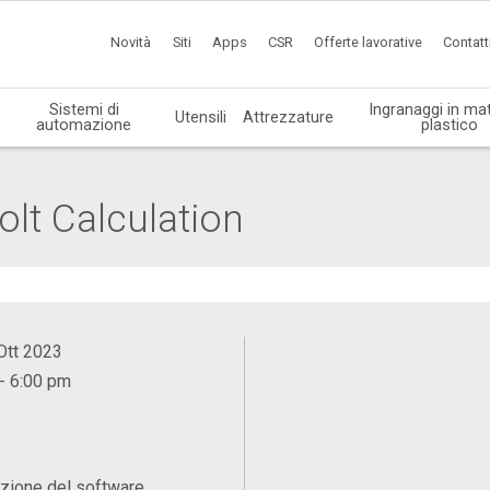
Novità
Siti
Apps
CSR
Offerte lavorative
Contatt
Sistemi di
Ingranaggi in mat
Utensili
Attrezzature
automazione
plastico
olt Calculation
 Ott 2023
- 6:00 pm
zione del software