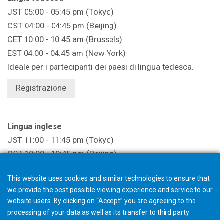
JST 05:00 - 05:45 pm (Tokyo)
CST 04:00 - 04:45 pm (Beijing)
CET 10:00 - 10:45 am (Brussels)
EST 04:00 - 04:45 am (New York)
Ideale per i partecipanti dei paesi di lingua tedesca.
Registrazione
Lingua inglese
JST 11:00 - 11:45 pm (Tokyo)
CST 10:00 - 10:45 pm (Beijing)
CET 04:00 - 04:45 pm (Brussels)
This website uses cookies and similar technologies to ensure that
EST 10:00 - 10:45 am (New York)
we provide the best possible viewing experience and service to our
Ideale per i partecipanti delle Americhe e dell'Europa.
website users. By clicking on “Accept” you are agreeing to the
processing of your data as well as its transfer to third party
Registrazione