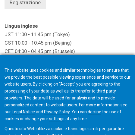
Registrazione
Lingua inglese
JST 11:00 - 11:45 pm (Tokyo)
CST 10:00 - 10:45 pm (Beijing)
CET 04:00 - 04:45 pm (Brussels)
EST 10:00 - 10:45 am (New York)
This website uses cookies and similar technologies to ensure that
Adatto a partecipanti americani o europei.
we provide the best possible viewing experience and service to our
Registrazione
website users. By clicking on “Accept” you are agreeing to the
processing of your data as well as its transfer to third party
providers. The data will be used for analysis and to provide
personalized content to website users. For more information see
La registrazione termina un'ora prima dell'inizio
our
Legal Notice
and
Privacy Policy
. You can
decline
the use of
dell'evento
cookies or change your
settings
at any time.
Questo sito Web utilizza cookie e tecnologie simili per garantire