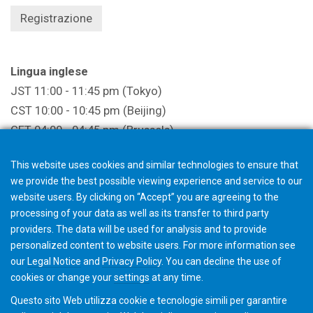
Registrazione
Lingua inglese
JST 11:00 - 11:45 pm (Tokyo)
CST 10:00 - 10:45 pm (Beijing)
CET 04:00 - 04:45 pm (Brussels)
EST 10:00 - 10:45 am (New York)
This website uses cookies and similar technologies to ensure that
Ideale per partecipanti di America e Europa.
we provide the best possible viewing experience and service to our
Registrazione
website users. By clicking on “Accept” you are agreeing to the
processing of your data as well as its transfer to third party
providers. The data will be used for analysis and to provide
personalized content to website users. For more information see
La registrazione si chiude 1 ora prima dell'inizio
our
Legal Notice
and
Privacy Policy
. You can
decline
the use of
dell'evento.
cookies or change your
settings
at any time.
Questo sito Web utilizza cookie e tecnologie simili per garantire