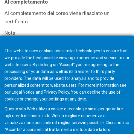
Al completamento
Al completamento del corso viene rilasciato un
certificato.
Nota
La selezione nel carrello non determina un ordine, ma
This website uses cookies and similar technologies to ensure that
avvia una richiesta di preventivo. Il team di Gleason
we provide the best possible viewing experience and service to our
Academy vi contatterà per ulteriori dettagli e per
website users. By clicking on “Accept” you are agreeing to the
discutere le opzio
ni.
processing of your data as well as its transfer to third party
providers. The data will be used for analysis and to provide
personalized content to website users. For more information see
Add to Cart
our
Legal Notice
and
Privacy Policy
. You can
decline
the use of
cookies or change your
settings
at any time.
Questo sito Web utilizza cookie e tecnologie simili per garantire
agli utenti del nostro sito Web la migliore esperienza di
visualizzazione possibile e il miglior servizio possibile. Cliccando su
"Accetta" acconsenti al ​​trattamento dei tuoi dati e la loro