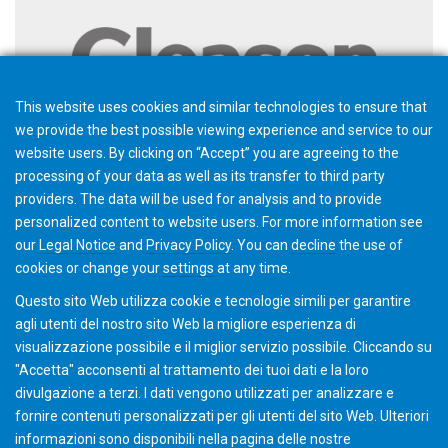
This website uses cookies and similar technologies to ensure that
we provide the best possible viewing experience and service to our
website users. By clicking on “Accept” you are agreeing to the
processing of your data as well as its transfer to third party
providers. The data will be used for analysis and to provide
personalized content to website users. For more information see
Teoria del processo degli ingranaggi ingranaggi cilindrici e
conici (1, Gen 2030)
our
Legal Notice
and
Privacy Policy
. You can
decline
the use of
cookies or change your
settings
at any time.
Questo sito Web utilizza cookie e tecnologie simili per garantire
agli utenti del nostro sito Web la migliore esperienza di
visualizzazione possibile e il miglior servizio possibile. Cliccando su
"Accetta" acconsenti al ​​trattamento dei tuoi dati e la loro
divulgazione a terzi. I dati vengono utilizzati per analizzare e
fornire contenuti personalizzati per gli utenti del sito Web. Ulteriori
informazioni sono disponibili nella pagina delle nostre