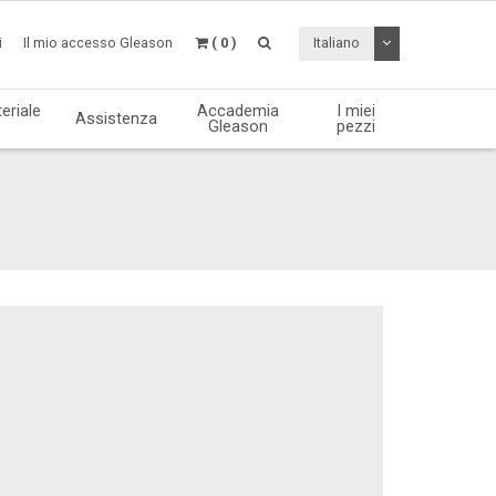
Attiva / disattiv
i
Il mio accesso Gleason
( 0 )
Italiano
eriale
Accademia
I miei
Assistenza
Gleason
pezzi