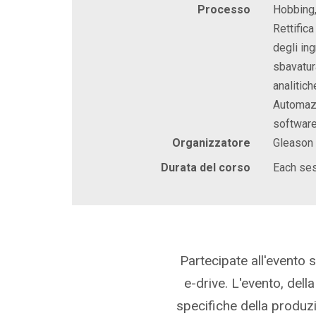
Processo
Hobbing,
Rettifica
degli in
sbavatur
analitich
Automazi
softwar
Organizzatore
Gleason
Durata del corso
Each se
Partecipate all'evento 
e-drive. L'evento, dell
specifiche della produz