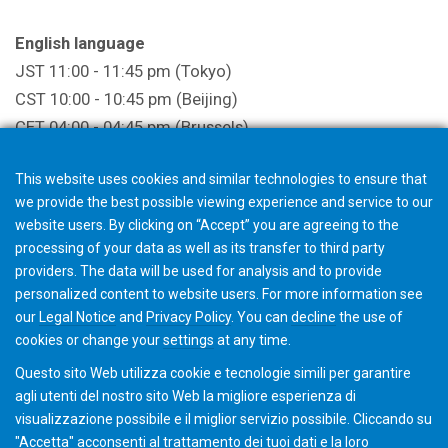
English language
JST 11:00 - 11:45 pm (Tokyo)
CST 10:00 - 10:45 pm (Beijing)
CET 04:00 - 04:45 pm (Brussels)
EST 10:00 - 10:45 am (New York)
This website uses cookies and similar technologies to ensure that
we provide the best possible viewing experience and service to our
Registrazione
website users. By clicking on “Accept” you are agreeing to the
processing of your data as well as its transfer to third party
providers. The data will be used for analysis and to provide
personalized content to website users. For more information see
La registrazione termina un'ora prima dell'inizio
our
Legal Notice
and
Privacy Policy
. You can
decline
the use of
dell'evento
cookies or change your
settings
at any time.
Questo sito Web utilizza cookie e tecnologie simili per garantire
agli utenti del nostro sito Web la migliore esperienza di
visualizzazione possibile e il miglior servizio possibile. Cliccando su
"Accetta" acconsenti al ​​trattamento dei tuoi dati e la loro