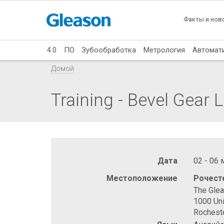
Факты и нов
4.0
ПО
Зубообработка
Метрология
Автомат
Домой
Training - Bevel Gear 
Дата
02 - 06
Местоположение
Рочест
The Gle
1000 Uni
Rochest