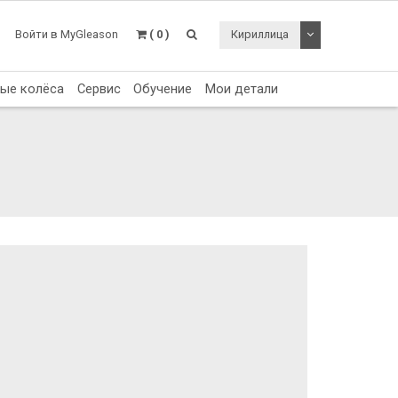
Toggle Dropdo
Войти в MyGleason
( 0 )
Кириллица
тые колёса
Сервис
Обучение
Мои детали