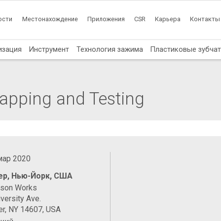
ости
Местонахождение
Приложения
CSR
Карьера
Контакты
изация
Инструмент
Технология зажима
Пластиковые зубча
Lapping and Testing
 мар 2020
ер, Нью-Йорк, США
ason Works
versity Ave.
er, NY 14607, USA