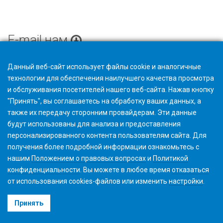
E-mail нам
Данный веб-сайт использует файлы cookie и аналогичные
технологии для обеспечения наилучшего качества просмотра
и обслуживания посетителей нашего веб-сайта. Нажав кнопку
"Принять", вы соглашаетесь на обработку ваших данных, а
также их передачу сторонним провайдерам. Эти данные
будут использованы для анализа и предоставления
персонализированного контента пользователям сайта. Для
получения более подробной информации ознакомьтесь с
нашим
Положением о правовых вопросах
и
Политикой
конфиденциальности
. Вы можете в любое время
отказаться
от использования cookies-файлов или изменить
настройки
.
©2026 Gleason Corporation
Принять
Условия использования
Политика использования Файлов Cookie
Конфиденциальность
CVD Policy
Корпоративная информация