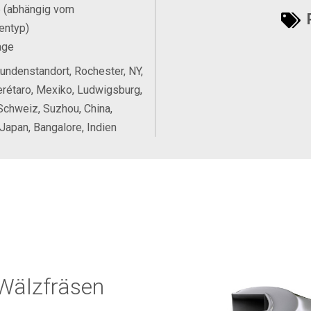
e (abhängig vom
P
entyp)
age
Kundenstandort, Rochester, NY,
rétaro, Mexiko, Ludwigsburg,
Schweiz, Suzhou, China,
Japan, Bangalore, Indien
Wälzfräsen