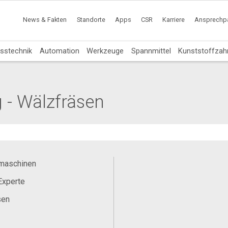
News & Fakten
Standorte
Apps
CSR
Karriere
Ansprechpa
sstechnik
Automation
Werkzeuge
Spannmittel
Kunststoffzah
- Wälzfräsen
maschinen
Experte
sen