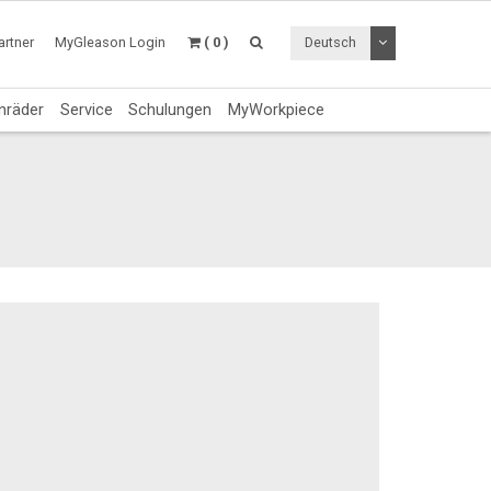
Dropdown Menü a
rtner
MyGleason Login
( 0 )
Deutsch
nräder
Service
Schulungen
MyWorkpiece