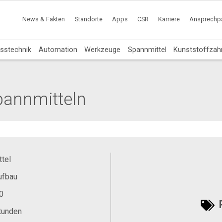
News & Fakten
Standorte
Apps
CSR
Karriere
Ansprechpa
sstechnik
Automation
Werkzeuge
Spannmittel
Kunststoffzah
pannmitteln
tel
ufbau
0
P
Stunden