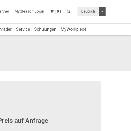
Dropdown Menü a
rtner
MyGleason Login
( 0 )
Deutsch
nräder
Service
Schulungen
MyWorkpiece
reis auf Anfrage