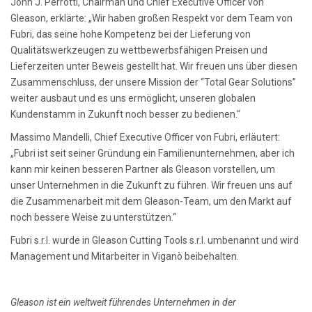
John J. Perrotti, Chairman und Chief Executive Officer von
Gleason, erklärte: „Wir haben großen Respekt vor dem Team von
Fubri, das seine hohe Kompetenz bei der Lieferung von
Qualitätswerkzeugen zu wettbewerbsfähigen Preisen und
Lieferzeiten unter Beweis gestellt hat. Wir freuen uns über diesen
Zusammenschluss, der unsere Mission der “Total Gear Solutions”
weiter ausbaut und es uns ermöglicht, unseren globalen
Kundenstamm in Zukunft noch besser zu bedienen.“
Massimo Mandelli, Chief Executive Officer von Fubri, erläutert:
„Fubri ist seit seiner Gründung ein Familienunternehmen, aber ich
kann mir keinen besseren Partner als Gleason vorstellen, um
unser Unternehmen in die Zukunft zu führen. Wir freuen uns auf
die Zusammenarbeit mit dem Gleason-Team, um den Markt auf
noch bessere Weise zu unterstützen.“
Fubri s.r.l. wurde in Gleason Cutting Tools s.r.l. umbenannt und wird
Management und Mitarbeiter in Viganò beibehalten.
Gleason ist ein weltweit führendes Unternehmen in der