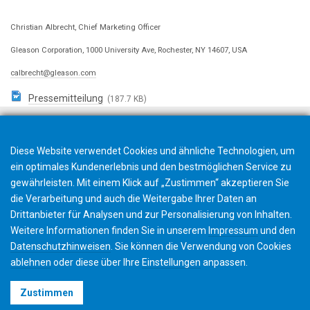
Christian Albrecht, Chief Marketing Officer
Gleason Corporation, 1000 University Ave, Rochester, NY 14607, USA
calbrecht@gleason.com
Pressemitteilung
(187.7 KB)
Diese Website verwendet Cookies und ähnliche Technologien, um
ein optimales Kundenerlebnis und den bestmöglichen Service zu
gewährleisten. Mit einem Klick auf „Zustimmen“ akzeptieren Sie
die Verarbeitung und auch die Weitergabe Ihrer Daten an
Drittanbieter für Analysen und zur Personalisierung von Inhalten.
Weitere Informationen finden Sie in unserem
Impressum
und den
Datenschutzhinweisen
. Sie können die Verwendung von Cookies
ablehnen
oder diese über Ihre
Einstellungen
anpassen.
©2026 Gleason Corporation
Zustimmen
Nutzungsbedingungen
Cookie Richtlinien
Datenschutz
CVD Policy