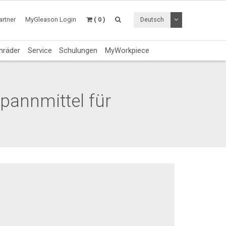
Dropdown Menü a
rtner
MyGleason Login
( 0 )
Deutsch
nräder
Service
Schulungen
MyWorkpiece
pannmittel für