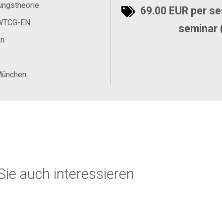
ungstheorie
69.00 EUR per ses
WTCG-EN
seminar 
en
München
ie auch interessieren