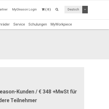
Dropdown Menü a
rtner
MyGleason Login
( 0 )
Deutsch
nräder
Service
Schulungen
MyWorkpiece
leason-Kunden / € 348 +MwSt für
dere Teilnehmer