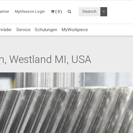
Dropdown Menü a
rtner
MyGleason Login
( 0 )
Deutsch
nräder
Service
Schulungen
MyWorkpiece
n, Westland MI, USA