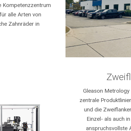
ale Kompetenzzentrum
ür alle Arten von
che Zahnräder in
Zweif
Gleason Metrology 
zentrale Produktlini
und die Zweiflanke
Einzel- als auch i
anspruchsvollste 