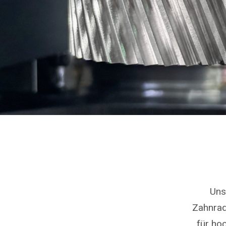
Uns
Zahnrad
für ho