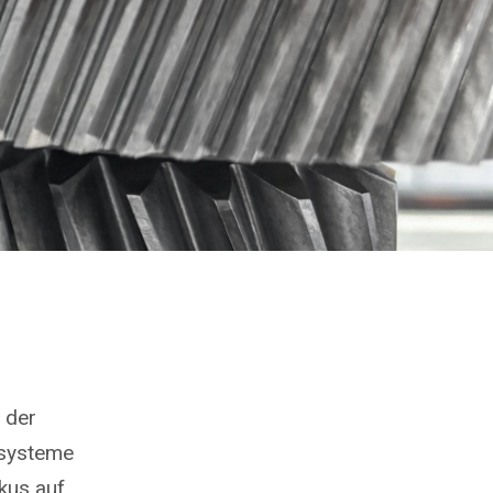
 der
ssysteme
kus auf