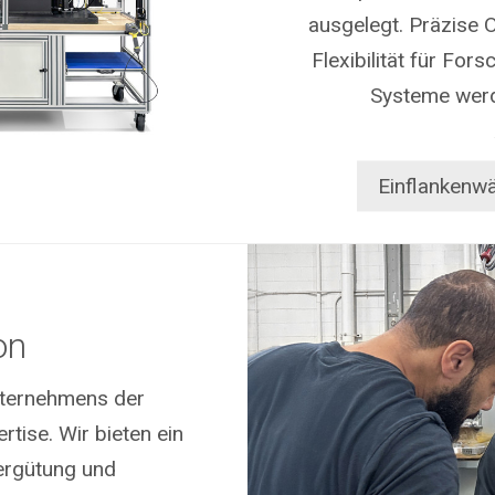
ausgelegt. Präzise 
Flexibilität für Fo
Systeme werd
Einflankenw
on
nternehmens der
tise. Wir bieten ein
Vergütung und