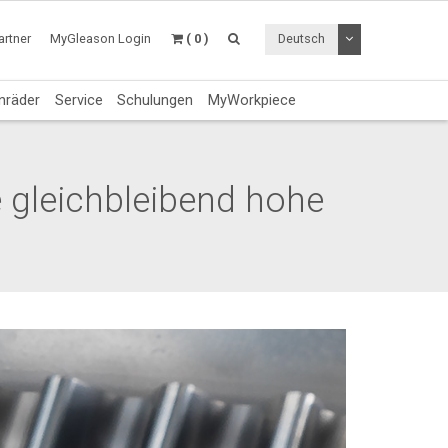
Dropdown Menü a
rtner
MyGleason Login
( 0 )
Deutsch
nräder
Service
Schulungen
MyWorkpiece
e gleichbleibend hohe