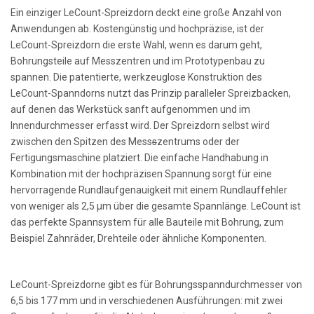
Ein einziger LeCount-Spreizdorn deckt eine große Anzahl von
Anwendungen ab. Kostengünstig und hochpräzise, ist der
LeCount-Spreizdorn die erste Wahl, wenn es darum geht,
Bohrungsteile auf Messzentren und im Prototypenbau zu
spannen. Die patentierte, werkzeuglose Konstruktion des
LeCount-Spanndorns nutzt das Prinzip paralleler Spreizbacken,
auf denen das Werkstück sanft aufgenommen und im
Innendurchmesser erfasst wird. Der Spreizdorn selbst wird
zwischen den Spitzen des Mess
s
zentrums oder der
Fertigungsmaschine platziert. Die einfache Handhabung in
Kombination mit der hochpräzisen Spannung sorgt für eine
hervorragende Rundlaufgenauigkeit mit einem Rundlauffehler
von weniger als 2,5 µm über die gesamte Spannlänge. LeCount ist
das perfekte Spannsystem für alle Bauteile mit Bohrung, zum
Beispiel Zahnräder, Drehteile oder ähnliche Komponenten.
LeCount-Spreizdorne gibt es für Bohrungsspanndurchmesser von
6,5 bis 177 mm und in verschiedenen Ausführungen: mit zwei