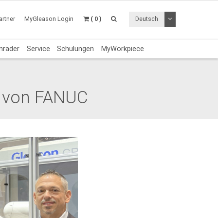
Dropdown Menü a
rtner
MyGleason Login
( 0 )
Deutsch
nräder
Service
Schulungen
MyWorkpiece
g von FANUC