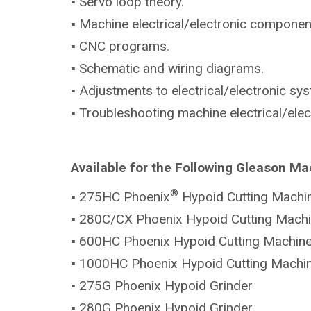
▪ Servo loop theory.
▪ Machine electrical/electronic componen
▪ CNC programs.
▪ Schematic and wiring diagrams.
▪ Adjustments to electrical/electronic sy
▪ Troubleshooting machine electrical/ele
Available for the Following Gleason Ma
®
▪ 275HC Phoenix
Hypoid Cutting Machi
▪ 280C/CX Phoenix Hypoid Cutting Mach
▪ 600HC Phoenix Hypoid Cutting Machin
▪ 1000HC Phoenix Hypoid Cutting Machi
▪ 275G Phoenix Hypoid Grinder
▪ 280G Phoenix Hypoid Grinder