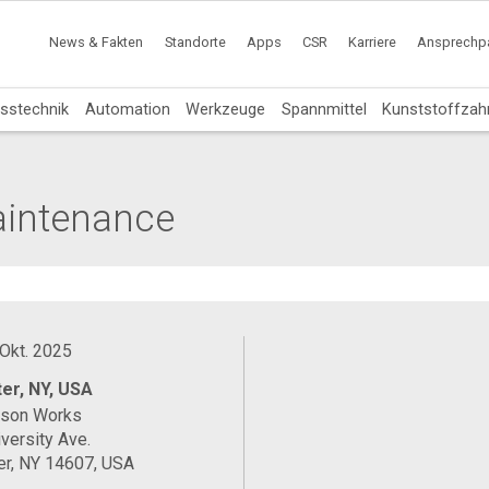
News & Fakten
Standorte
Apps
CSR
Karriere
Ansprechpa
sstechnik
Automation
Werkzeuge
Spannmittel
Kunststoffzah
Maintenance
 Okt. 2025
er, NY, USA
ason Works
versity Ave.
er, NY 14607, USA