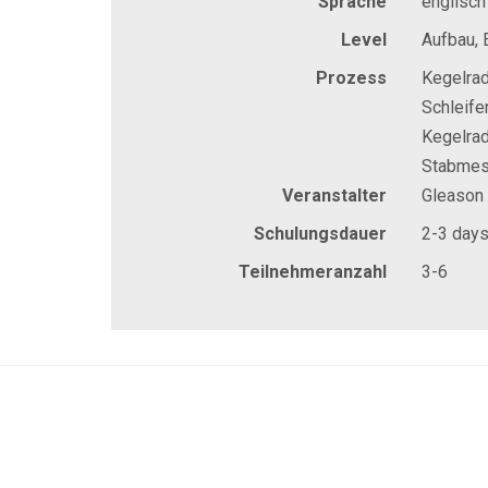
Sprache
englisch
Level
Aufbau, 
Prozess
Kegelrad
Schleife
Kegelrad
Stabmes
Veranstalter
Gleason
Schulungsdauer
2-3 day
Teilnehmeranzahl
3-6