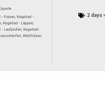
Experte
2 days =
 - Fräsen, Kegelrad -
n, Kegelrad - Läppen,
 - Laufprüfen, Kegelrad -
serschleifen, Wälzfräsen
s