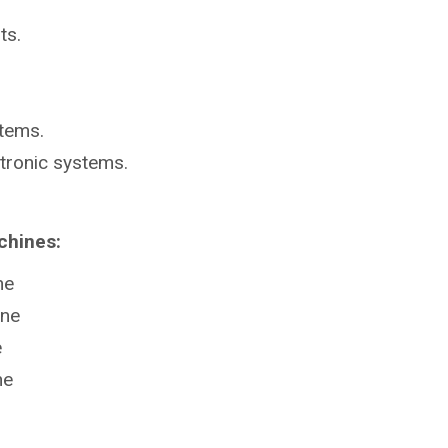
ts.
stems.
ctronic systems.
chines:
ne
ine
e
ne