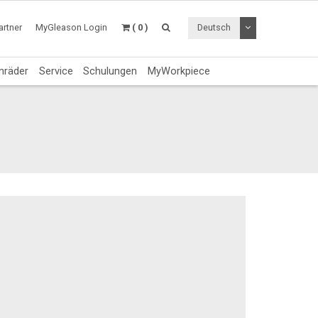
Dropdown Menü a
rtner
MyGleason Login
( 0 )
Deutsch
nräder
Service
Schulungen
MyWorkpiece