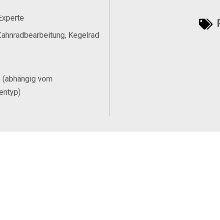
Experte
P
ahnradbearbeitung, Kegelrad
e (abhängig vom
entyp)