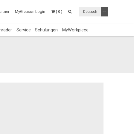
Dropdown Menü a
rtner
MyGleason Login
( 0 )
Deutsch
nräder
Service
Schulungen
MyWorkpiece